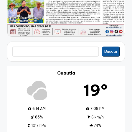
Buscar
Buscar
Cuautla
19º
6:14 AM
7:08 PM
85%
6 km/h
1017 hPa
74%