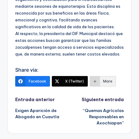
mediante sesiones de equinoterapia. Esta disciplina es
reconocida por sus beneficios en las áreas física,
emocional y cognitiva, facilitando avances
significativos en la calidad de vida de los pacientes.
Al respecto, la presidenta del DIF Municipal destacó que
estas acciones buscan garantizar que las familias
zacualpenses tengan acceso a servicios especializados
que, de manera externa, suelen tener costos elevados.
Share via:
Facebook
X (Twitter)
More
Navegación
Entrada anterior
Siguiente entrada
Exigen Aparición de
“Quemas Agrícolas
de
Abogado en Cuautla
Responsables en
Axochiapan”
entradas