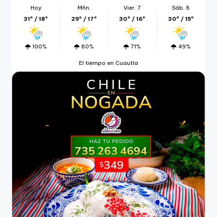
Hoy
Mñn.
Vier. 7
Sáb. 8
31º / 18º
29º / 17º
30º / 16º
30º / 15º
100%
80%
71%
49%
El tiempo en Cuautla