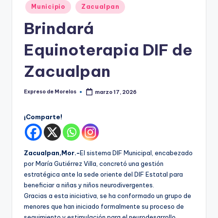
o
Publicado
Municipio
Zacualpan
r
en
Brindará
el
Equinoterapia DIF de
o
s
Zacualpan
Expreso de Morelos
marzo 17, 2026
Publicado
por
¡Comparte!
Zacualpan,Mor.-
El sistema DIF Municipal, encabezado
por María Gutiérrez Villa, concretó una gestión
estratégica ante la sede oriente del DIF Estatal para
beneficiar a niñas y niños neurodivergentes.
Gracias a esta iniciativa, se ha conformado un grupo de
menores que han iniciado formalmente su proceso de
seguimiento y estimulación para el neurodesarrollo