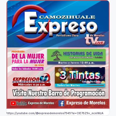
https://youtube.com/@expresodemorelos7545?si=CIE76Z9v_ncnlWzA