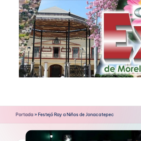
Saltar
al
contenido
E
x
p
Portada
»
Festejó Ray a Niños de Jonacatepec
r
e