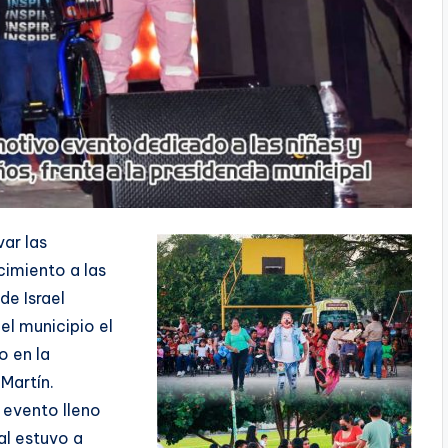
var las
imiento a las
de Israel
el municipio el
o en la
Martín.
n evento lleno
al estuvo a