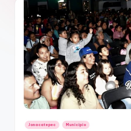
s
o
d
e
M
o
r
e
l
o
Publicado
Jonacatepec
Municipio