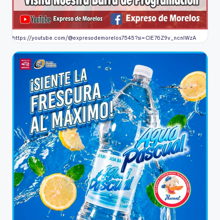
https://youtube.com/@expresodemorelos7545?si=CIE76Z9v_ncnlWzA