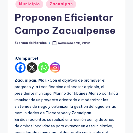
o
Publicado
Municipio
Zacualpan
r
en
Proponen Eficientar
el
Campo Zacualpense
o
s
Expreso de Morelos
noviembre 28, 2025
Publicado
por
¡Comparte!
Zacualpan, Mor.-
Con el objetivo de promover el
progreso y la tecnificación del sector agrícola, el
presidente municipal Marino Santibáñez Alonso continúa
impulsando un proyecto orientado a modernizar los
sistemas de riego y optimizar la gestión del agua en las
comunidades de Tlacotepec y Zacualpan.
En días recientes se realizó una reunión con ejidatarios
de ambas localidades para avanzar en esta iniciativa,
considerada clave para el desarrollo sostenible del