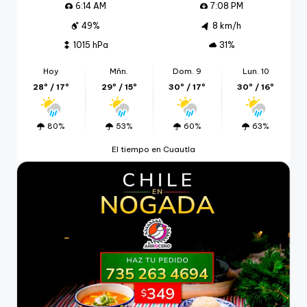
6:14 AM
7:08 PM
49%
8 km/h
1015 hPa
31%
Hoy
Mñn.
Dom. 9
Lun. 10
28º / 17º
29º / 15º
30º / 17º
30º / 16º
80%
53%
60%
63%
El tiempo en Cuautla