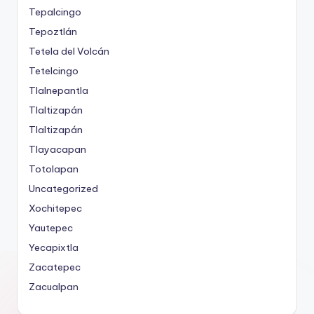
Tepalcingo
Tepoztlán
Tetela del Volcán
Tetelcingo
Tlalnepantla
Tlaltizapán
Tlaltizapán
Tlayacapan
Totolapan
Uncategorized
Xochitepec
Yautepec
Yecapixtla
Zacatepec
Zacualpan