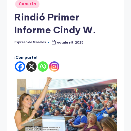
o
Publicado
Cuautla
r
en
Rindió Primer
el
Informe Cindy W.
o
s
Expreso de Morelos
octubre 9, 2025
Publicado
por
¡Comparte!