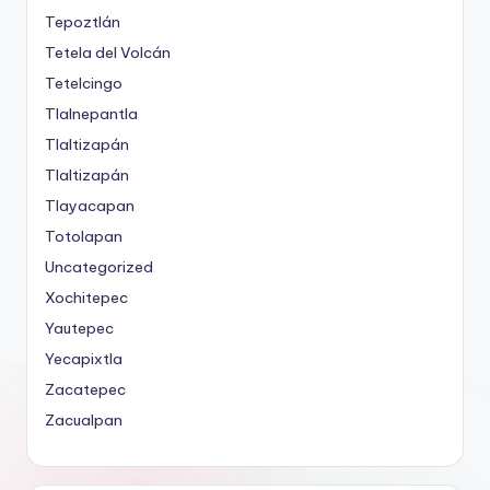
Tepoztlán
Tetela del Volcán
Tetelcingo
Tlalnepantla
Tlaltizapán
Tlaltizapán
Tlayacapan
Totolapan
Uncategorized
Xochitepec
Yautepec
Yecapixtla
Zacatepec
Zacualpan