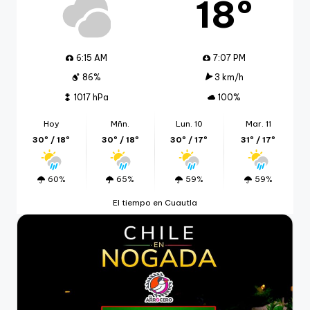
18º
6:15 AM
7:07 PM
86%
3 km/h
1017 hPa
100%
Hoy
Mñn.
Lun. 10
Mar. 11
30º / 18º
30º / 18º
30º / 17º
31º / 17º
60%
65%
59%
59%
El tiempo en Cuautla