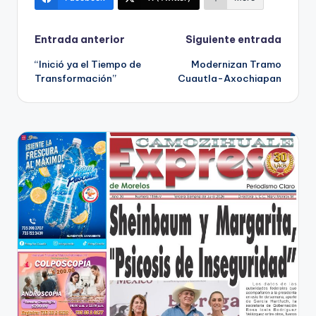
Navegación
Entrada anterior
Siguiente entrada
“Inició ya el Tiempo de
Modernizan Tramo
de
Transformación”
Cuautla-Axochiapan
entradas