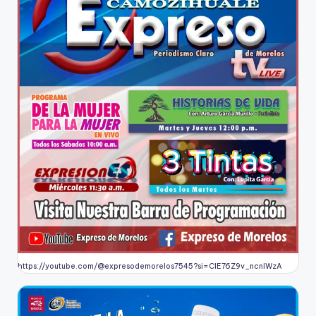
https://youtube.com/@expresodemorelos7545?si=CIE76Z9v_ncnlWzA