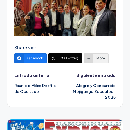
Share via:
Facebook
X (Twitter)
More
Navegación
Entrada anterior
Siguiente entrada
Reunió a Miles Desfile
Alegre y Concurrida
de
de Ocuituco
Mojiganga Zacualpan
2025
entradas