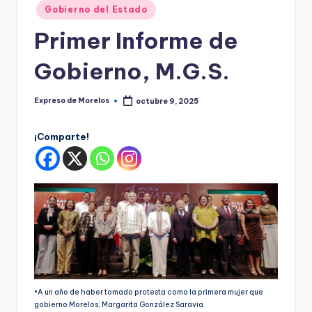
o
Publicado
Gobierno del Estado
r
en
Primer Informe de
el
Gobierno, M.G.S.
o
s
Expreso de Morelos
octubre 9, 2025
Publicado
por
¡Comparte!
•A un año de haber tomado protesta como la primera mujer que
gobierno Morelos, Margarita González Saravia