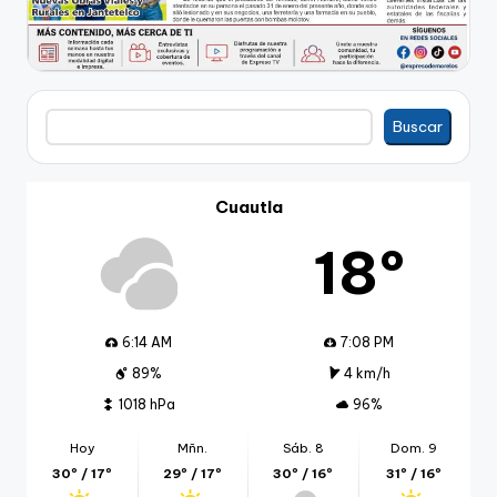
Buscar
Buscar
Cuautla
18º
6:14 AM
7:08 PM
89%
4 km/h
1018 hPa
96%
Hoy
Mñn.
Sáb. 8
Dom. 9
30º / 17º
29º / 17º
30º / 16º
31º / 16º