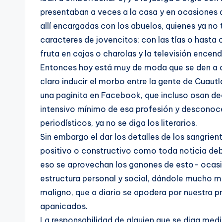
presentaban a veces a la casa y en ocasiones dire
allí encargadas con los abuelos, quienes ya n
caracteres de jovencitos; con las tías o hasta
fruta en cajas o charolas y la televisión encend
Entonces hoy está muy de moda que se den a c
claro inducir el morbo entre la gente de Cuautl
una paginita en Facebook, que incluso osan dec
intensivo mínimo de esa profesión y desconoce
periodísticos, ya no se diga los literarios.
Sin embargo el dar los detalles de los sangrie
positivo o constructivo como toda noticia deb
eso se aprovechan los ganones de esto- ocasio
estructura personal y social, dándole mucho más
maligno, que a diario se apodera por nuestra p
apanicados.
La responsabilidad de alguien que se diga medi