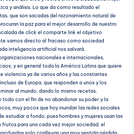
ca y análisis. Lo que da como resultado el
ctas, que son sacadas del razonamiento natural de
rocuran la paz para el mejor desarrollo de nuestro
calada de click el comparte link el objetivo
ente vamos directo al fracaso como sociedad
da inteligencia artificial nos salvará.
organizaciones nacionales e internacionales,
 caos, y en general toda la América Latina que quiere
e violencia ya de varios años y las constantes
incluso de Europa, que responden a unos y los
dominar al mundo, dando lo mismo recetas,
y todo con el fin de no abandonar su poder y la
ocos, muy pocos que hoy inundan las redes sociales
de estudiar a fondo, pues hombres y mujeres usan las
n frutos para una cada vez mejor sociedad, el
s profundas solo conllevan una muy sentida pérdida