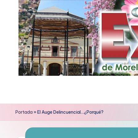
Saltar
al
contenido
E
x
p
Portada
»
El Auge Delincuencial…¿Porqué?
r
e