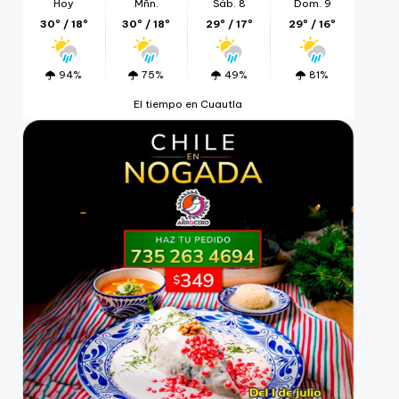
Hoy
Mñn.
Sáb. 8
Dom. 9
30º / 18º
30º / 18º
29º / 17º
29º / 16º
94%
75%
49%
81%
El tiempo en Cuautla