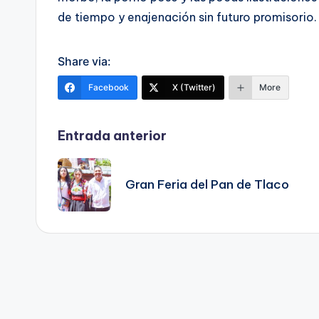
de tiempo y enajenación sin futuro promisorio.
Share via:
Facebook
X (Twitter)
More
Navegación
Entrada anterior
de
Gran Feria del Pan de Tlaco
entradas