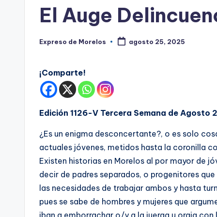
s
en
El Auge Delincue
Expreso de Morelos
agosto 25, 2025
Publicado
por
¡Comparte!
Edición 1126-V Tercera Semana de Agosto 
¿Es un enigma desconcertante?, o es solo cosa d
actuales jóvenes, metidos hasta la coronilla c
Existen historias en Morelos al por mayor de jó
decir de padres separados, o progenitores que 
las necesidades de trabajar ambos y hasta turn
pues se sabe de hombres y mujeres que argume
iban a emborrachar o/y a la juerga u orgia con l