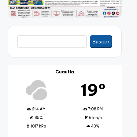
Buscar
Buscar
Cuautla
19º
6:14 AM
7:08 PM
85%
6 km/h
1017 hPa
43%