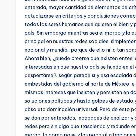
enterada, mayor cantidad de elementos de críti
actualizarse en criterios y conclusiones corre
todos los seres humanos que quieren el bien y p
país. Sin embargo mientras sea el morbo y la es
principal en nuestras redes sociales, simplem
nacional y mundial, porque de ello ni la tan sona
Ahora bien, ¿puede creerse que existen entes, 
interesadas en que nuestro país se hunda en el
despertarse?. según parece sí y esa escalada d
embestidas del gobierno al norte de México, e 
mismos intereses que insisten y persisten en 
soluciones políticas y hasta golpes de estado 
absoluta dominación universal. Pero de esto p
se dan por enterados, incapaces de analizar y 
redes pero sin algo que trascienda y redunde e
morbo, la porno pose y las pocas ilustracione