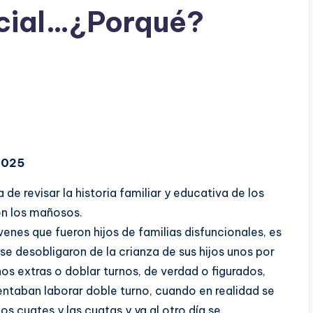
ncial…¿Porqué?
2025
e revisar la historia familiar y educativa de los
on los mañosos.
venes que fueron hijos de familias disfuncionales, es
se desobligaron de la crianza de sus hijos unos por
os extras o doblar turnos, de verdad o figurados,
ntaban laborar doble turno, cuando en realidad se
os cuates y las cuatas y ya al otro día se