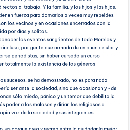
ctos al trabajo. Y la familia, y los hijos y las hijas,
o tienen fuerza para domarlos a veces muy rebeldes
 con los vecinos y en ocasiones encerrados con la
ida por días y solitos.
onocer los eventos sangrientos de todo Morelos y
a incluso, por gente que armada de un buen celular y
irse periodistas, sin haber cursado un curso
r totalmente la existencia de los géneros
ntos sucesos, se ha demostrado, no es para nada
ería ser ante la sociedad, sino que ocasionan y -de
nan sólo miedo, pánico y un temor que debilita la
 poder a los malosos y dirían los religiosos al
ropia voz de la sociedad y sus integrantes
o, es porque crea y recrea entre la ciudadanía mejor