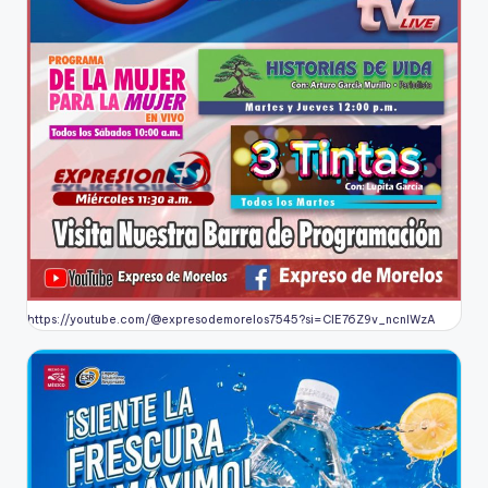
https://youtube.com/@expresodemorelos7545?si=CIE76Z9v_ncnlWzA