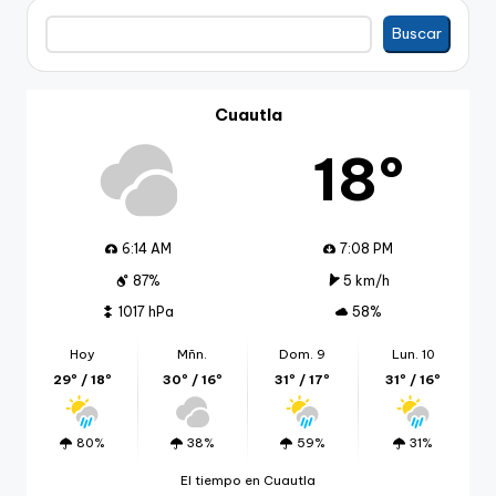
Buscar
Buscar
Cuautla
18º
6:14 AM
7:08 PM
87%
5 km/h
1017 hPa
58%
Hoy
Mñn.
Dom. 9
Lun. 10
29º / 18º
30º / 16º
31º / 17º
31º / 16º
80%
38%
59%
31%
El tiempo en Cuautla