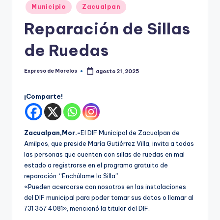
o
Publicado
Municipio
Zacualpan
r
en
Reparación de Sillas
el
de Ruedas
o
s
Expreso de Morelos
agosto 21, 2025
Publicado
por
¡Comparte!
Zacualpan,Mor.-
El DIF Municipal de Zacualpan de
Amilpas, que preside María Gutiérrez Villa, invita a todas
las personas que cuenten con sillas de ruedas en mal
estado a registrarse en el programa gratuito de
reparación: “Enchúlame la Silla”.
«Pueden acercarse con nosotros en las instalaciones
del DIF municipal para poder tomar sus datos o llamar al
731 357 4081», mencionó la titular del DIF.