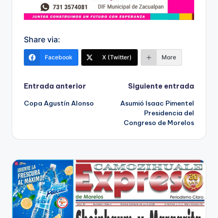
Share via:
Facebook
X (Twitter)
More
Navegación
Entrada anterior
Siguiente entrada
Copa Agustín Alonso
Asumió Isaac Pimentel
de
Presidencia del
Congreso de Morelos
entradas