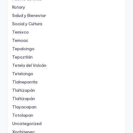
Rotary
Salud y Bienestar
Social y Cultura
Temixco
Temoac
Tepalcingo
Tepoztlán
Tetela del Volcán
Tetelcingo
Tlalnepantla
Tlaltizapán
Tlaltizapán
Tlayacapan
Totolapan
Uncategorized
Xochitepec