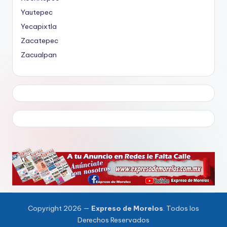
Yautepec
Yecapixtla
Zacatepec
Zacualpan
Copyright 2026 —
Expreso de Morelos
. Todos los
Derechos Reservados