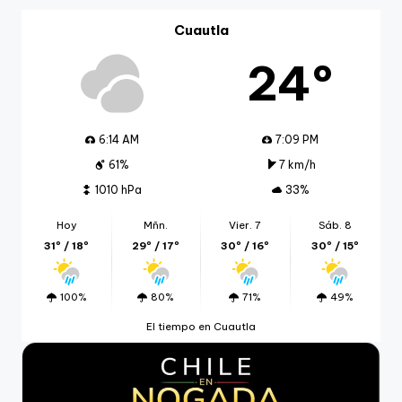
Cuautla
24º
6:14 AM
7:09 PM
61%
7 km/h
1010 hPa
33%
Hoy
Mñn.
Vier. 7
Sáb. 8
31º / 18º
29º / 17º
30º / 16º
30º / 15º
100%
80%
71%
49%
El tiempo en Cuautla