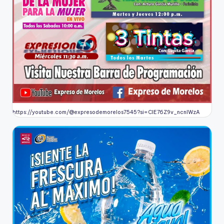
https://youtube.com/@expresodemorelos7545?si=CIE76Z9v_ncnlWzA