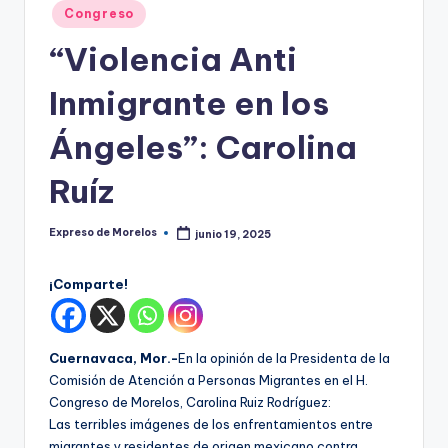
o
Publicado
Congreso
r
en
“Violencia Anti
el
Inmigrante en los
o
s
Ángeles”: Carolina
Ruíz
Expreso de Morelos
junio 19, 2025
Publicado
por
¡Comparte!
Cuernavaca, Mor.-
En la opinión de la Presidenta de la
Comisión de Atención a Personas Migrantes en el H.
Congreso de Morelos, Carolina Ruiz Rodríguez:
Las terribles imágenes de los enfrentamientos entre
migrantes y residentes de origen mexicano contra