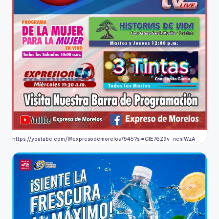
https://youtube.com/@expresodemorelos7545?si=CIE76Z9v_ncnlWzA