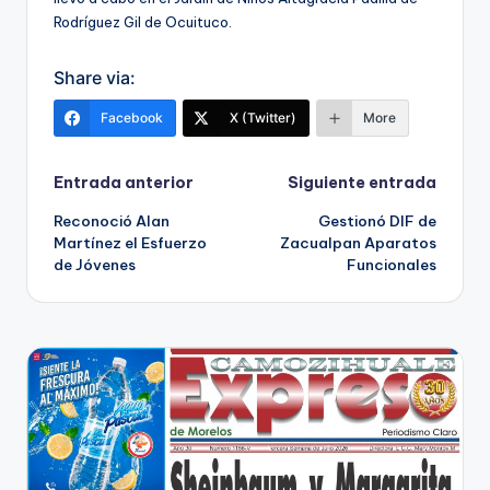
Rodríguez Gil de Ocuituco.
Share via:
Facebook
X (Twitter)
More
Navegación
Entrada anterior
Siguiente entrada
Reconoció Alan
Gestionó DIF de
de
Martínez el Esfuerzo
Zacualpan Aparatos
de Jóvenes
Funcionales
entradas