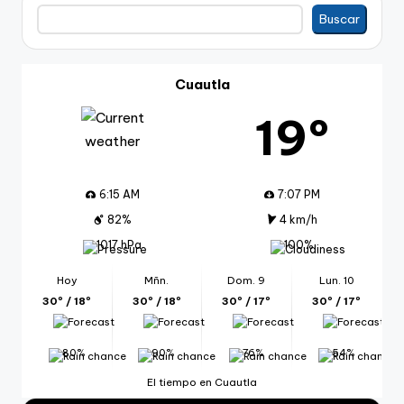
Buscar
Buscar
Cuautla
19º
6:15 AM
7:07 PM
82%
4 km/h
1017 hPa
100%
Hoy
Mñn.
Dom. 9
Lun. 10
30º / 18º
30º / 18º
30º / 17º
30º / 17º
80%
90%
76%
54%
El tiempo en Cuautla