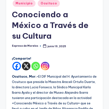
o
Publicado
Municipio
Ocuituco
r
en
Conociendo a
el
México a Través de
o
s
su Cultura
Expreso de Morelos
junio 19, 2025
Publicado
por
¡Comparte!
Ocuituco, Mor.-
El DIF Municipal del H. Ayuntamiento de
Ocuituco que preside la Maestra Araceli Ortuño Duarte,
la directora Lucia Fonseca, la Síndico Municipal Karla
Ibarra Ayala y el director de Museo Alejandro Ibarra
tuvieron una participación destacada en la actividad
«Conociendo México a Través de su Cultura» que se
llevó a cabo en el Jardín de Niños Altagracia Padilla de