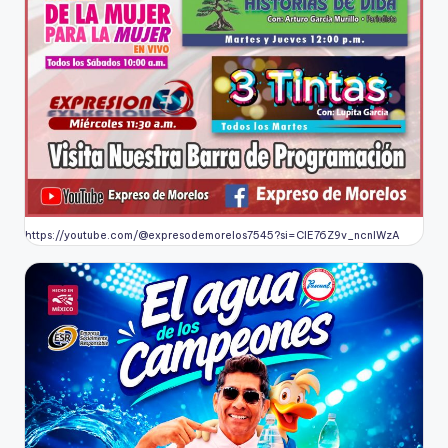
https://youtube.com/@expresodemorelos7545?si=CIE76Z9v_ncnlWzA