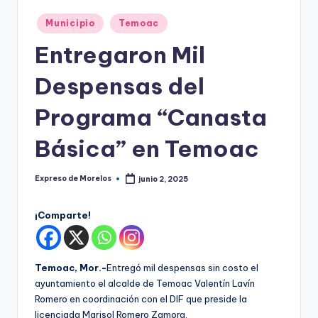
o
r
Publicado
Municipio
Temoac
en
el
Entregaron Mil
o
Despensas del
s
Programa “Canasta
Básica” en Temoac
Expreso de Morelos
junio 2, 2025
Publicado
por
¡Comparte!
Temoac, Mor.-
Entregó mil despensas sin costo el
ayuntamiento el alcalde de Temoac Valentín Lavín
Romero en coordinación con el DIF que preside la
licenciada Marisol Romero Zamora.