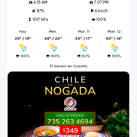
6:15 AM
7:07 PM
87%
6 km/h
1017 hPa
100%
Hoy
Mñn.
Mar. 11
Miér. 12
29º / 19º
29º / 20º
30º / 17º
30º / 16º
100%
100%
82%
100%
El tiempo en Cuautla