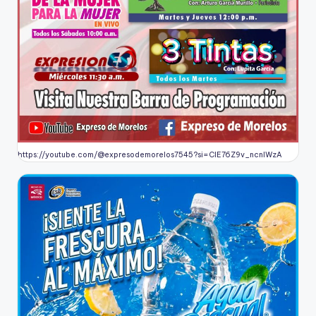
https://youtube.com/@expresodemorelos7545?si=CIE76Z9v_ncnlWzA