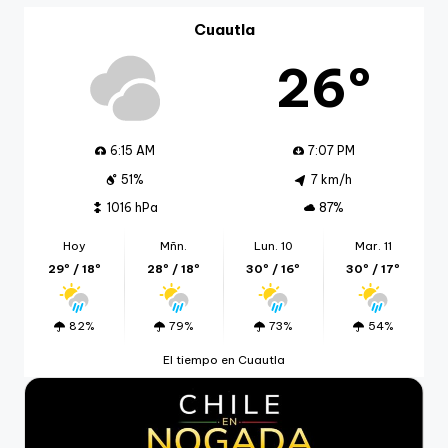
Cuautla
26º
6:15 AM
7:07 PM
51%
7 km/h
1016 hPa
87%
Hoy
Mñn.
Lun. 10
Mar. 11
29º / 18º
28º / 18º
30º / 16º
30º / 17º
82%
79%
73%
54%
El tiempo en Cuautla