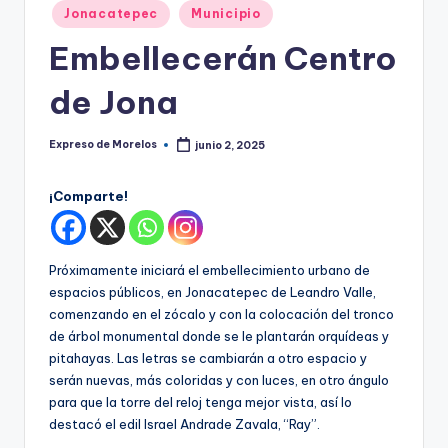
o
Publicado
Jonacatepec
Municipio
r
en
Embellecerán Centro
el
de Jona
o
s
Expreso de Morelos
junio 2, 2025
Publicado
por
¡Comparte!
Próximamente iniciará el embellecimiento urbano de
espacios públicos, en Jonacatepec de Leandro Valle,
comenzando en el zócalo y con la colocación del tronco
de árbol monumental donde se le plantarán orquídeas y
pitahayas. Las letras se cambiarán a otro espacio y
serán nuevas, más coloridas y con luces, en otro ángulo
para que la torre del reloj tenga mejor vista, así lo
destacó el edil Israel Andrade Zavala, “Ray”.