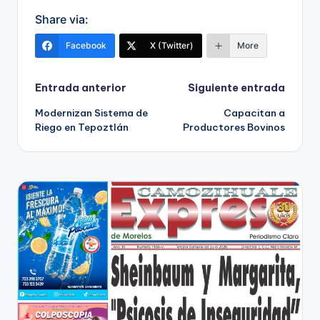
Share via:
Facebook
X (Twitter)
More
Navegación
Entrada anterior
Siguiente entrada
Modernizan Sistema de
Capacitan a
de
Riego en Tepoztlán
Productores Bovinos
entradas