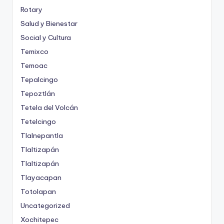
Rotary
Salud y Bienestar
Social y Cultura
Temixco
Temoac
Tepalcingo
Tepoztlán
Tetela del Volcán
Tetelcingo
Tlalnepantla
Tlaltizapán
Tlaltizapán
Tlayacapan
Totolapan
Uncategorized
Xochitepec