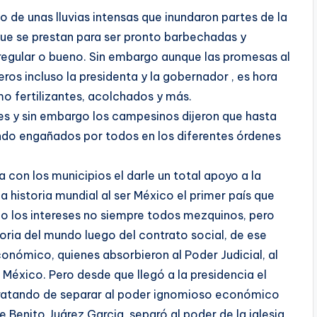
 de unas lluvias intensas que inundaron partes de la
que se prestan para ser pronto barbechadas y
 regular o bueno. Sin embargo aunque las promesas al
os incluso la presidenta y la gobernador , es hora
o fertilizantes, acolchados y más.
es y sin embargo los campesinos dijeron que hasta
ndo engañados por todos en los diferentes órdenes
 con los municipios el darle un total apoyo a la
la historia mundial al ser México el primer país que
do los intereses no siempre todos mezquinos, pero
oria del mundo luego del contrato social, de ese
onómico, quienes absorbieron al Poder Judicial, al
en México. Pero desde que llegó a la presidencia el
 tratando de separar al poder ignomioso económico
e Benito Juárez Garcia, separó al poder de la iglesia