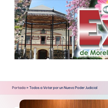
Saltar
al
contenido
E
x
p
Portada
»
Todos a Votar por un Nuevo Poder Judicial
r
e