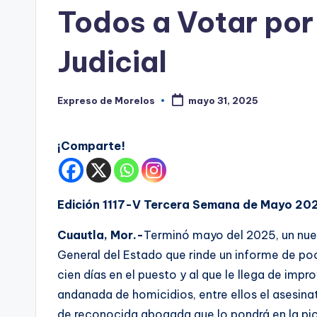
s
en
Todos a Votar por
Judicial
Expreso de Morelos
mayo 31, 2025
Publicado
por
¡Comparte!
Edición 1117-V Tercera Semana de Mayo 20
Cuautla, Mor.-
Terminó mayo del 2025, un nue
General del Estado que rinde un informe de p
cien días en el puesto y al que le llega de impr
andanada de homicidios, entre ellos el asesinat
de reconocida abogada que lo pondrá en la pic