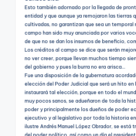
Esto también adornado por la llegada de pronto
entidad y que aunque ya remojaron las tierras 
cultivadas, no garantizan que sea un temporal
campo han sido muy anunciada por varios vocer
de que no se dan los insumos de beneficio, com
Los créditos al campo se dice que serán mejor
no ver creer, porque llevan muchos tiempo sie
del gobierno y pues la burra no era arisca…
Fue una disposición de la gubernatura acordada
elección del Poder Judicial que será un hito en 
instaurará tal elección, porque en todo el mun
muy pocos sanos, se adueñaron de toda la hist
poder y principalmente los dueños de poder ec
ejecutivo y al legislativo por toda la historia 
ilustre Andrés Manuel López Obrador, se está
del poder político, así como un día el president