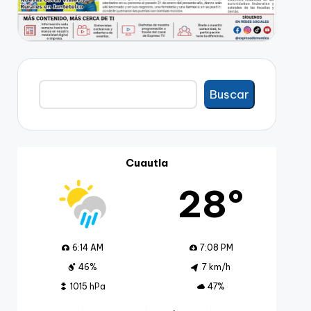
Buscar
Buscar
Cuautla
28º
6:14 AM
7:08 PM
46%
7 km/h
1015 hPa
47%