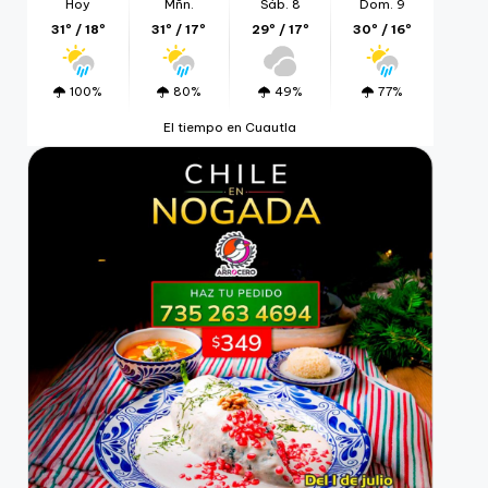
Hoy
Mñn.
Sáb. 8
Dom. 9
31º / 18º
31º / 17º
29º / 17º
30º / 16º
100%
80%
49%
77%
El tiempo en Cuautla