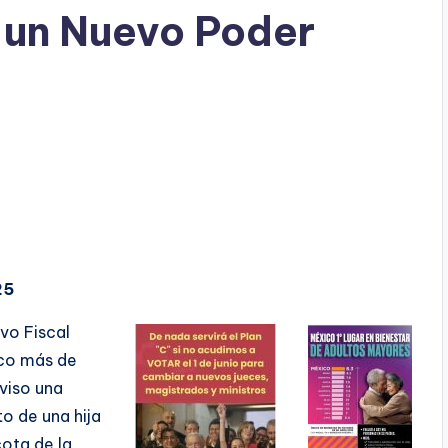
 un Nuevo Poder
25
vo Fiscal
oco más de
oviso una
o de una hija
ota de la