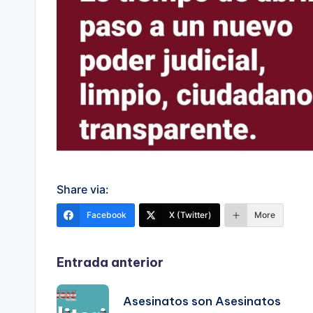
Share via:
Facebook
X (Twitter)
More
Navegación
Entrada anterior
de
Asesinatos son Asesinatos