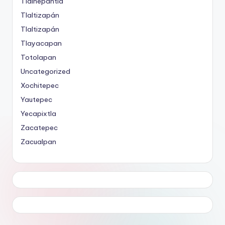
Tlalnepantla
Tlaltizapán
Tlaltizapán
Tlayacapan
Totolapan
Uncategorized
Xochitepec
Yautepec
Yecapixtla
Zacatepec
Zacualpan