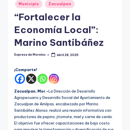
o
Publicado
Municipio
Zacualpan
r
en
“Fortalecer la
el
Economía Local”:
o
s
Marino Santibáñez
Expreso de Morelos
abril 28, 2025
Publicado
por
¡Comparte!
Zacualpan, Mor.-
La Dirección de Desarrollo
Agropecuario y Desarrollo Social del Ayuntamiento de
Zacualpan de Amilpas, encabezado por Marino
Santibáñez Alonso, realizó una reunión informativa con
productores de pepino, jitomate, miel y carne de cerdo.
El objetivo fue ofrecer capacitaciones de bajo costo
para impulsar la transformación y diversificación de sus