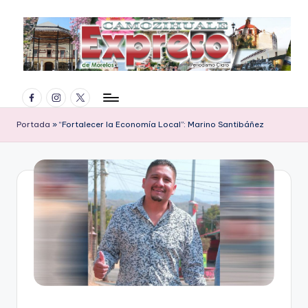
Saltar
al
contenido
E
Facebook
Instagram
Twitter
x
p
Portada
»
“Fortalecer la Economía Local”: Marino Santibáñez
r
e
s
o
d
e
M