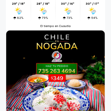
29º / 18º
28º / 18º
30º / 16º
30º / 17º
82%
79%
73%
54%
El tiempo en Cuautla