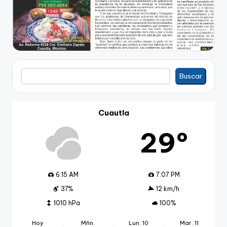
Buscar
Buscar
Cuautla
29º
6:15 AM
7:07 PM
37%
12 km/h
1010 hPa
100%
Hoy
Mñn.
Lun. 10
Mar. 11