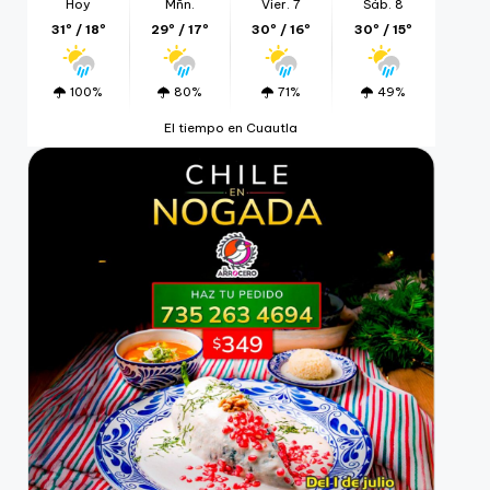
Hoy
Mñn.
Vier. 7
Sáb. 8
31º / 18º
29º / 17º
30º / 16º
30º / 15º
100%
80%
71%
49%
El tiempo en Cuautla