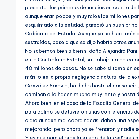
presentar las primeras denuncias en contra de 
aunque eran pocos y muy ralos los millones pa
esquilmado a la entidad, pareció un buen princi
Gobierno del Estado. Aunque ya no hubo más d
sustraídos, pese a que se dijo habría otros anu
No sabemos bien a bien si doña Alejandra Pani 
en la Contraloría Estatal, su trabajo no da colo
40 millones de pesos. No se sabe si también es
más, o es la propia negligencia natural de la e
González Saravia, ha dicho hasta el cansancio, 
caminan o lo hacen mucho muy lento y hasta 
Ahora bien, en el caso de la Fiscalía General d
para colmo se detuvieron unas conferencias de
claro aunque mal coordinadas, daban una espe
mejorando, pero ahora ya se frenaron y nadie s
Y es que para el orgulloso ego de los señores 