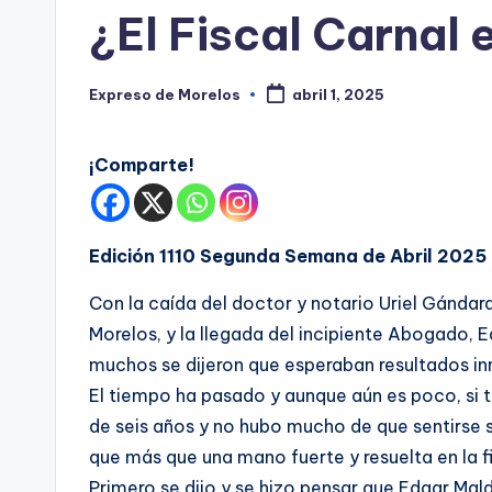
s
en
¿El Fiscal Carnal
Expreso de Morelos
abril 1, 2025
Publicado
por
¡Comparte!
Edición 1110 Segunda Semana de Abril 2025
Con la caída del doctor y notario Uriel Gándar
Morelos, y la llegada del incipiente Abogado, E
muchos se dijeron que esperaban resultados i
El tiempo ha pasado y aunque aún es poco, si
de seis años y no hubo mucho de que sentirse s
que más que una mano fuerte y resuelta en la fi
Primero se dijo y se hizo pensar que Edgar Mal