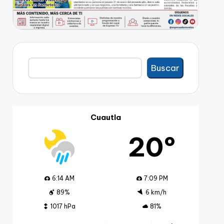
Buscar
Buscar
Cuautla
20º
6:14 AM
7:09 PM
89%
6 km/h
1017 hPa
81%