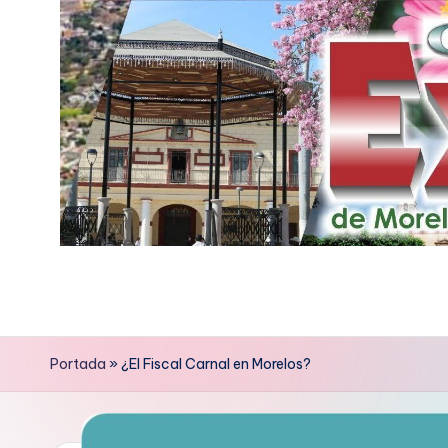
Saltar
al
contenido
E
x
p
Portada
»
¿El Fiscal Carnal en Morelos?
r
e