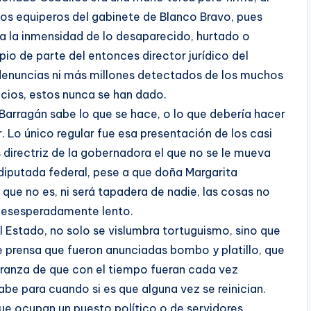
los equiperos del gabinete de Blanco Bravo, pues
ra la inmensidad de lo desaparecido, hurtado o
pio de parte del entonces director jurídico del
enuncias ni más millones detectados de los muchos
ncios, estos nunca se han dado.
Barragán sabe lo que se hace, o lo que debería hacer
r. Lo único regular fue esa presentación de los casi
 directriz de la gobernadora el que no se le mueva
xdiputada federal, pese a que doña Margarita
que no es, ni será tapadera de nadie, las cosas no
desesperadamente lento.
el Estado, no solo se vislumbra tortuguismo, sino que
 prensa que fueron anunciadas bombo y platillo, que
ranza de que con el tiempo fueran cada vez
abe para cuando si es que alguna vez se reinician.
que ocupan un puesto político o de servidores