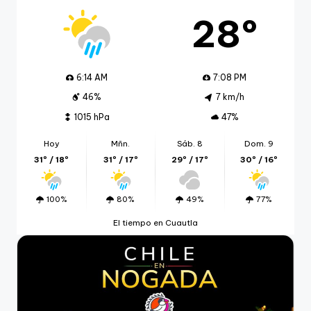
28º
6:14 AM
7:08 PM
46%
7 km/h
1015 hPa
47%
Hoy
Mñn.
Sáb. 8
Dom. 9
31º / 18º
31º / 17º
29º / 17º
30º / 16º
100%
80%
49%
77%
El tiempo en Cuautla