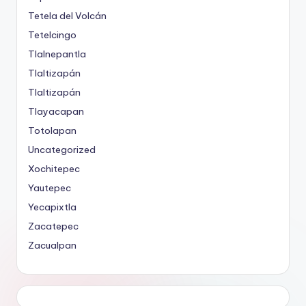
Tetela del Volcán
Tetelcingo
Tlalnepantla
Tlaltizapán
Tlaltizapán
Tlayacapan
Totolapan
Uncategorized
Xochitepec
Yautepec
Yecapixtla
Zacatepec
Zacualpan