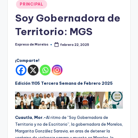
o
Publicado
PRINCIPAL
r
en
Soy Gobernadora de
el
Territorio: MGS
o
s
Expreso de Morelos
febrero 22, 2025
Publicado
por
¡Comparte!
Edición 1105 Tercera Semana de Febrero 2025
Cuautla, Mor.-
Al ritmo de “Soy Gobernadora de
Territorio y no de Escritorio”, la gobernadora de Morelos,
Margarita González Saravia, en aras de detener la
vorágine de violencia sangre y muerte en Morelos, lo