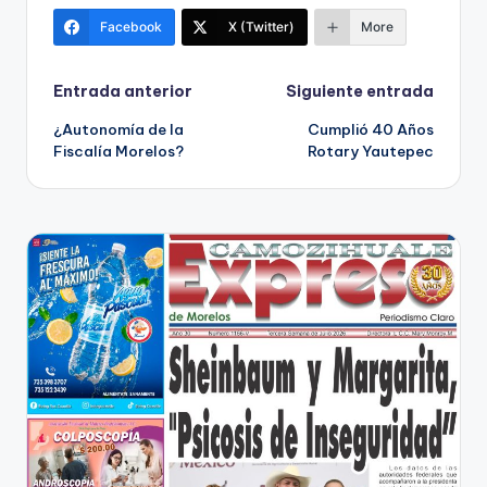
Facebook
X (Twitter)
More
Navegación
Entrada anterior
Siguiente entrada
¿Autonomía de la
Cumplió 40 Años
de
Fiscalía Morelos?
Rotary Yautepec
entradas