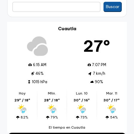
Buscar
Buscar
Cuautla
27º
6:15 AM
7:07 PM
46%
7 km/h
1015 hPa
90%
Hoy
Mñn.
Lun. 10
Mar. 11
29º / 18º
28º / 18º
30º / 16º
30º / 17º
82%
79%
73%
54%
El tiempo en Cuautla