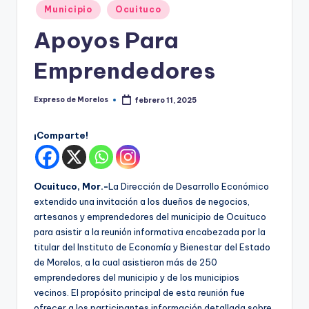
o
Publicado
Municipio
Ocuituco
r
en
Apoyos Para
el
Emprendedores
o
s
Expreso de Morelos
febrero 11, 2025
Publicado
por
¡Comparte!
Ocuituco, Mor.-
La Dirección de Desarrollo Económico
extendido una invitación a los dueños de negocios,
artesanos y emprendedores del municipio de Ocuituco
para asistir a la reunión informativa encabezada por la
titular del Instituto de Economía y Bienestar del Estado
de Morelos, a la cual asistieron más de 250
emprendedores del municipio y de los municipios
vecinos. El propósito principal de esta reunión fue
ofrecer a los participantes información detallada sobre