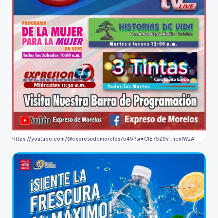
https://youtube.com/@expresodemorelos7545?si=CIE76Z9v_ncnlWzA