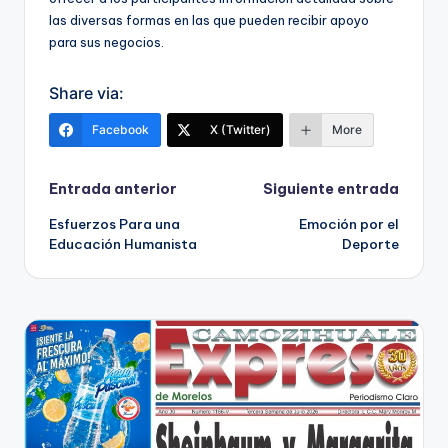
las diversas formas en las que pueden recibir apoyo
para sus negocios.
Share via:
Facebook
X (Twitter)
More
Navegación
Entrada anterior
Siguiente entrada
Esfuerzos Para una
Emoción por el
de
Educación Humanista
Deporte
entradas