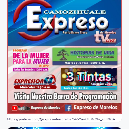
https://youtube.com/@expresodemorelos7545?si=CIE76Z9v_ncnlWzA