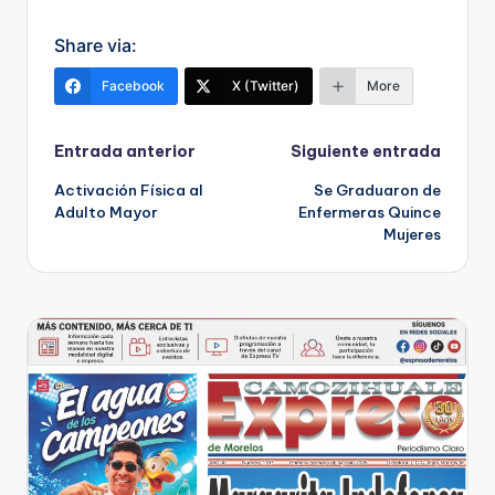
Share via:
Facebook
X (Twitter)
More
Navegación
Entrada anterior
Siguiente entrada
Activación Física al
Se Graduaron de
de
Adulto Mayor
Enfermeras Quince
Mujeres
entradas