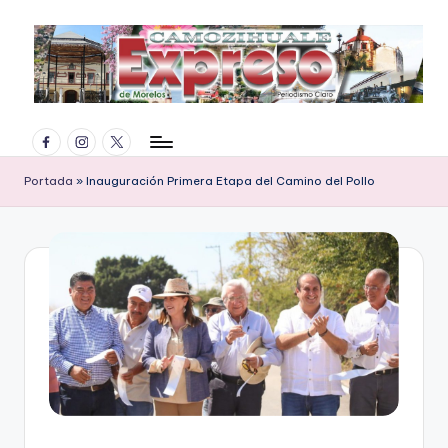
Saltar
al
contenido
E
Facebook
Instagram
Twitter
x
p
Portada
»
Inauguración Primera Etapa del Camino del Pollo
r
e
s
o
d
e
M