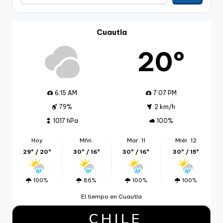
Cuautla
20º
6:15 AM
7:07 PM
79%
2 km/h
1017 hPa
100%
Hoy
Mñn.
Mar. 11
Miér. 12
29º / 20º
30º / 16º
30º / 16º
30º / 15º
100%
86%
100%
100%
El tiempo en Cuautla