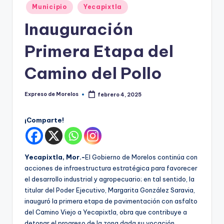
o
Publicado
Municipio
Yecapixtla
r
en
Inauguración
el
Primera Etapa del
o
s
Camino del Pollo
Expreso de Morelos
febrero 4, 2025
Publicado
por
¡Comparte!
Yecapixtla, Mor.-
El Gobierno de Morelos continúa con
acciones de infraestructura estratégica para favorecer
el desarrollo industrial y agropecuario; en tal sentido, la
titular del Poder Ejecutivo, Margarita González Saravia,
inauguró la primera etapa de pavimentación con asfalto
del Camino Viejo a Yecapixtla, obra que contribuye a
detonar el progreso de la zona dada su vocación