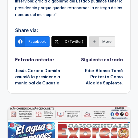
inservible; gracia a gobierno del Estado pudimos tener la
presidencia porque querían retrasarnos la entrega de las
riendas del municipio”.
Share via:
Facebook
X (Twitter)
More
Navegación
Entrada anterior
Siguiente entrada
Jesús Corona Damián
Eder Alonso Tomó
de
asumió la presidencia
Protesta Como
municipal de Cuautla
Alcalde Suplente.
entradas