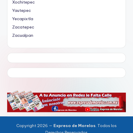
Xochitepec
Yautepec
Yecapixtla
Zacatepec
Zacualpan
Copyright 2026 —
Expreso de Morelos
. Todos los
Derechos Reservados