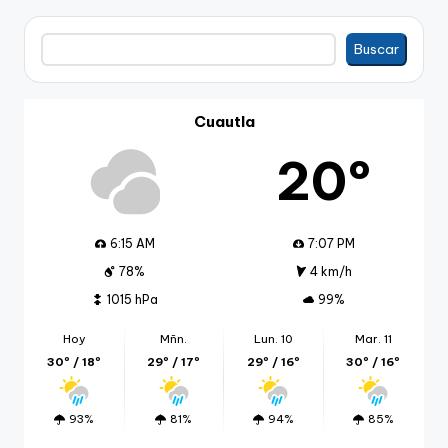
Buscar
Buscar
Cuautla
20º
6:15 AM
7:07 PM
78%
4 km/h
1015 hPa
99%
Hoy
Mñn.
Lun. 10
Mar. 11
30º / 18º
29º / 17º
29º / 16º
30º / 16º
93%
81%
94%
85%