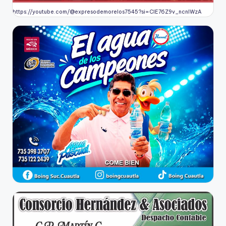
https://youtube.com/@expresodemorelos7545?si=CIE76Z9v_ncnlWzA