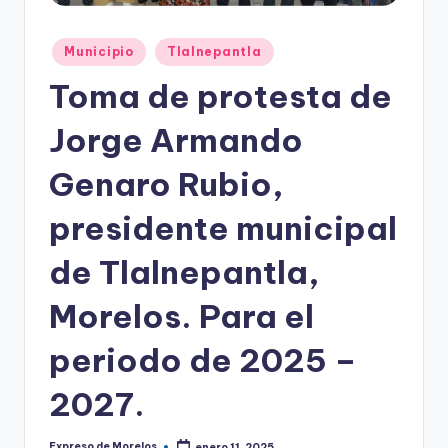
o
r
Publicado
Municipio
Tlalnepantla
el
en
Toma de protesta de
o
s
Jorge Armando
Genaro Rubio,
presidente municipal
de Tlalnepantla,
Morelos. Para el
periodo de 2025 –
2027.
Expreso de Morelos
enero 11, 2025