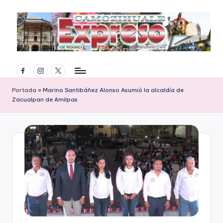
Saltar
al
contenido
E
Facebook
Instagram
Twitter
x
p
Portada
»
Marino Santibáñez Alonso Asumió la alcaldía de
Zacualpan de Amilpas
r
e
s
o
d
e
M