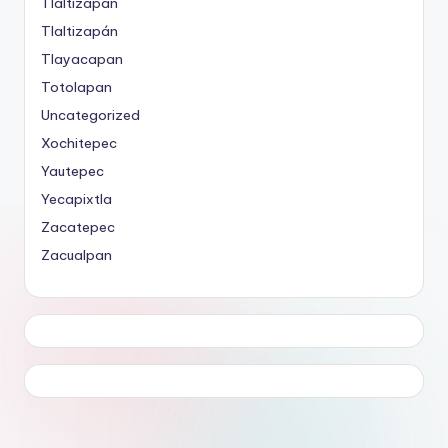
Tlaltizapán
Tlaltizapán
Tlayacapan
Totolapan
Uncategorized
Xochitepec
Yautepec
Yecapixtla
Zacatepec
Zacualpan