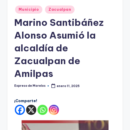
o
r
Publicado
Municipio
Zacualpan
en
el
Marino Santibáñez
o
Alonso Asumió la
s
alcaldía de
Zacualpan de
Amilpas
Expreso de Morelos
enero 11, 2025
Publicado
por
¡Comparte!