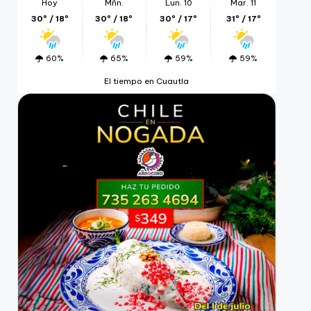
Hoy
Mñn.
Lun. 10
Mar. 11
30º / 18º
30º / 18º
30º / 17º
31º / 17º
60%
65%
59%
59%
El tiempo en Cuautla