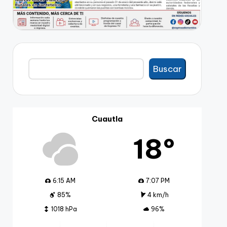
Buscar
Buscar
Cuautla
18º
6:15 AM
7:07 PM
85%
4 km/h
1018 hPa
96%