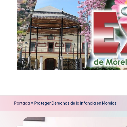
Saltar
al
contenido
E
x
p
Portada
»
Proteger Derechos de la Infancia en Morelos
r
e