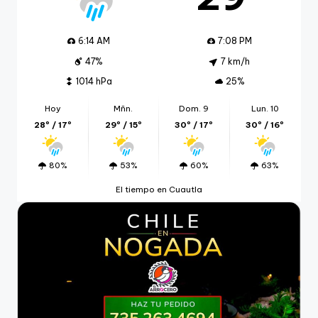
6:14 AM
7:08 PM
47%
7 km/h
1014 hPa
25%
Hoy
Mñn.
Dom. 9
Lun. 10
28º / 17º
29º / 15º
30º / 17º
30º / 16º
80%
53%
60%
63%
El tiempo en Cuautla