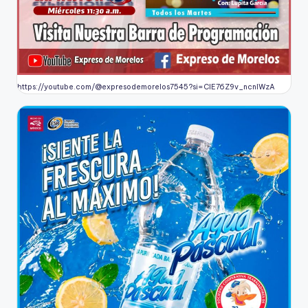
https://youtube.com/@expresodemorelos7545?si=CIE76Z9v_ncnlWzA