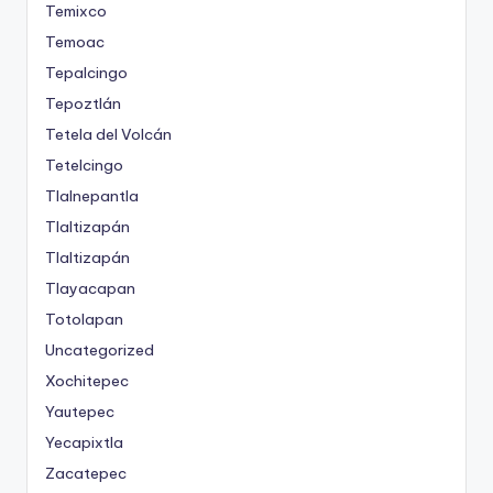
Temixco
Temoac
Tepalcingo
Tepoztlán
Tetela del Volcán
Tetelcingo
Tlalnepantla
Tlaltizapán
Tlaltizapán
Tlayacapan
Totolapan
Uncategorized
Xochitepec
Yautepec
Yecapixtla
Zacatepec