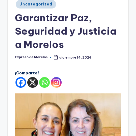
o
Publicado
Uncategorized
r
en
Garantizar Paz,
el
Seguridad y Justicia
o
s
a Morelos
Expreso de Morelos
diciembre 14, 2024
Publicado
por
¡Comparte!