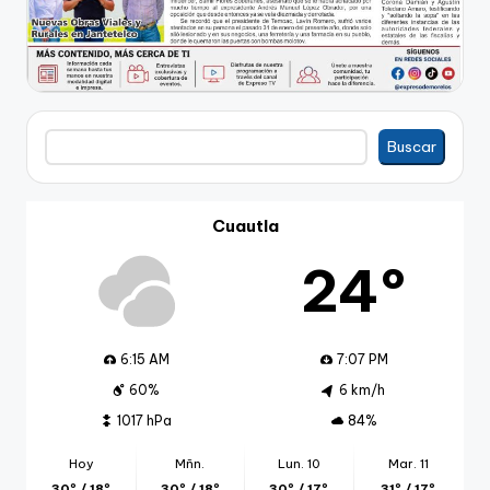
Buscar
Buscar
Cuautla
24º
6:15 AM
7:07 PM
60%
6 km/h
1017 hPa
84%
Hoy
Mñn.
Lun. 10
Mar. 11
30º / 18º
30º / 18º
30º / 17º
31º / 17º