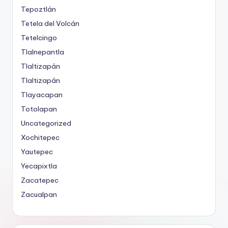
Tepoztlán
Tetela del Volcán
Tetelcingo
Tlalnepantla
Tlaltizapán
Tlaltizapán
Tlayacapan
Totolapan
Uncategorized
Xochitepec
Yautepec
Yecapixtla
Zacatepec
Zacualpan