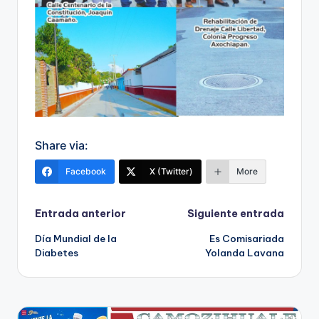
Share via:
Facebook
X (Twitter)
More
Navegación
Entrada anterior
Siguiente entrada
Día Mundial de la
Es Comisariada
de
Diabetes
Yolanda Lavana
entradas