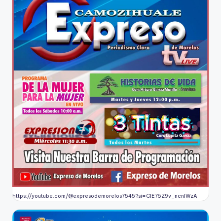
https://youtube.com/@expresodemorelos7545?si=CIE76Z9v_ncnlWzA