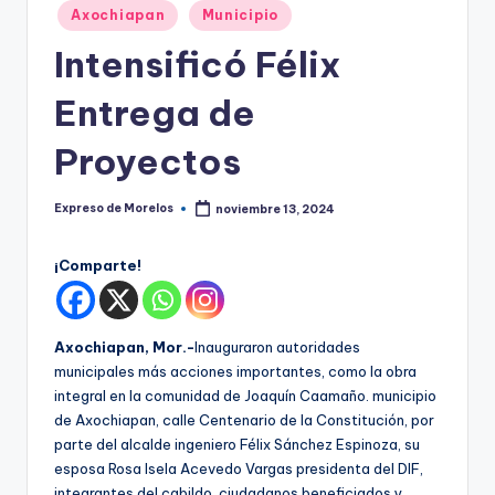
o
Publicado
Axochiapan
Municipio
r
en
Intensificó Félix
el
Entrega de
o
s
Proyectos
Expreso de Morelos
noviembre 13, 2024
Publicado
por
¡Comparte!
Axochiapan, Mor.-
Inauguraron autoridades
municipales más acciones importantes, como la obra
integral en la comunidad de Joaquín Caamaño. municipio
de Axochiapan, calle Centenario de la Constitución, por
parte del alcalde ingeniero Félix Sánchez Espinoza, su
esposa Rosa Isela Acevedo Vargas presidenta del DIF,
integrantes del cabildo, ciudadanos beneficiados y