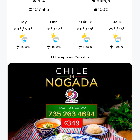
91%
6 km/h
1017 hPa
100%
Hoy
Mñn.
Miér. 12
Jue. 13
30º / 20º
31º / 17º
30º / 15º
29º / 15º
100%
100%
100%
100%
El tiempo en Cuautla