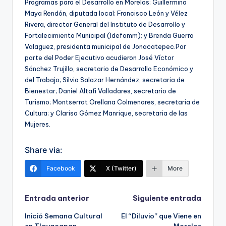
Programas para el Desarrollo en Morelos; Guillermina
Maya Rendón, diputada local; Francisco León y Vélez
Rivera, director General del Instituto de Desarrollo y
Fortalecimiento Municipal (Idefomm); y Brenda Guerra
Valaguez, presidenta municipal de Jonacatepec.Por
parte del Poder Ejecutivo acudieron José Víctor
Sánchez Trujillo, secretario de Desarrollo Económico y
del Trabajo; Silvia Salazar Hernández, secretaria de
Bienestar; Daniel Altafi Valladares, secretario de
Turismo; Montserrat Orellana Colmenares, secretaria de
Cultura; y Clarisa Gómez Manrique, secretaria de las
Mujeres.
Share via:
Facebook
X (Twitter)
More
Navegación
Entrada anterior
Siguiente entrada
Inició Semana Cultural
El “Diluvio” que Viene en
de
en Tlayacapan
Morelos