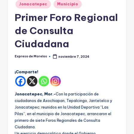
o
Publicado
Jonacatepec
Municipio
r
en
Primer Foro Regional
el
de Consulta
o
s
Ciudadana
Expreso de Morelos
noviembre 7, 2024
Publicado
por
¡Comparte!
Jonacatepec, Mor.-
Con la participación de
ciudadanos de Axochiapan, Tepalcingo, Jantetelco y
Jonacatepec; reunidos en la Unidad Deportiva “Las
Pilas”, en el municipio de Jonacatepec, arrancaron el
primero de siete Foros Regionales de Consulta
Ciudadana.
Un ejercicio democrático donde el Gobierno