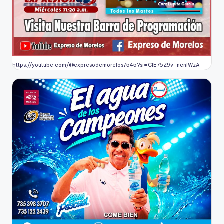
https://youtube.com/@expresodemorelos7545?si=CIE76Z9v_ncnlWzA