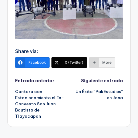
Share via:
Facebook
X (Twitter)
More
Navegación
Entrada anterior
Siguiente entrada
Contará con
Un Éxito “PakEstudies”
de
Estacionamiento el Ex-
en Jona
Convento San Juan
entradas
Bautista de
Tlayacapan