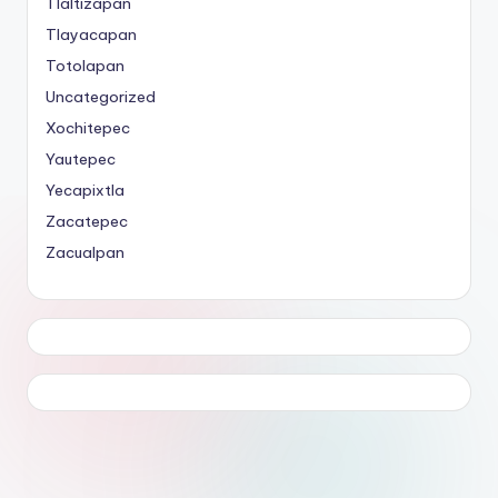
Tlaltizapán
Tlayacapan
Totolapan
Uncategorized
Xochitepec
Yautepec
Yecapixtla
Zacatepec
Zacualpan