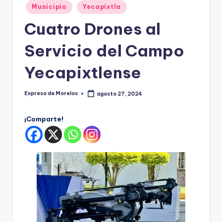
o
Publicado
Municipio
Yecapixtla
r
en
Cuatro Drones al
el
Servicio del Campo
o
s
Yecapixtlense
Expreso de Morelos
agosto 27, 2024
Publicado
por
¡Comparte!