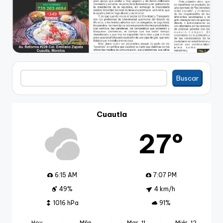
Buscar
Buscar
Cuautla
27º
6:15 AM
7:07 PM
49%
4 km/h
1016 hPa
91%
Hoy
Mñn.
Mar. 11
Miér. 12