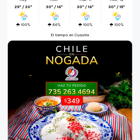
29º / 20º
30º / 16º
30º / 16º
30º / 15º
100%
86%
100%
100%
El tiempo en Cuautla