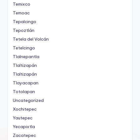
Temixco
Temoac
Tepalcingo
Tepoztlán
Tetela del Volcán
Tetelcingo
Tlalnepantla
Tlaltizapán
Tlaltizapán
Tlayacapan
Totolapan
Uncategorized
Xochitepec
Yautepec
Yecapixtla
Zacatepec