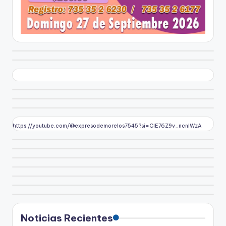
https://youtube.com/@expresodemorelos7545?si=CIE76Z9v_ncnlWzA
Noticias Recientes