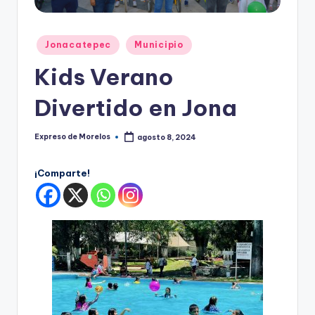
o
r
Publicado
el
Jonacatepec
Municipio
en
o
Kids Verano
s
Divertido en Jona
Expreso de Morelos
agosto 8, 2024
Publicado
por
¡Comparte!