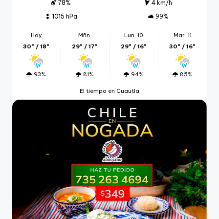
78%
4 km/h
1015 hPa
99%
Hoy
Mñn.
Lun. 10
Mar. 11
30º / 18º
29º / 17º
29º / 16º
30º / 16º
93%
81%
94%
85%
El tiempo en Cuautla