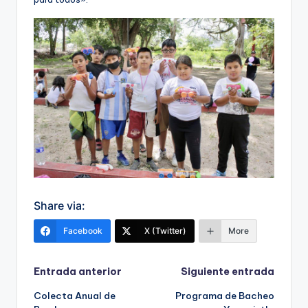
Share via:
Facebook
X (Twitter)
More
Navegación
Entrada anterior
Siguiente entrada
Colecta Anual de
Programa de Bacheo
de