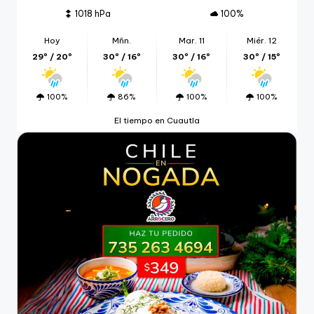
1018 hPa
100%
Hoy
Mñn.
Mar. 11
Miér. 12
29º / 20º
30º / 16º
30º / 16º
30º / 15º
100%
86%
100%
100%
El tiempo en Cuautla