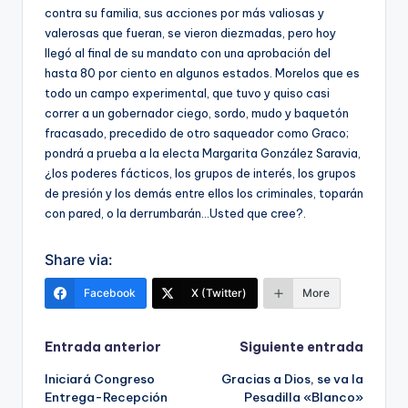
contra su familia, sus acciones por más valiosas y
valerosas que fueran, se vieron diezmadas, pero hoy
llegó al final de su mandato con una aprobación del
hasta 80 por ciento en algunos estados. Morelos que es
todo un campo experimental, que tuvo y quiso casi
correr a un gobernador ciego, sordo, mudo y baquetón
fracasado, precedido de otro saqueador como Graco;
pondrá a prueba a la electa Margarita González Saravia,
¿los poderes fácticos, los grupos de interés, los grupos
de presión y los demás entre ellos los criminales, toparán
con pared, o la derrumbarán…Usted que cree?.
Share via:
Facebook
X (Twitter)
More
Navegación
Entrada anterior
Siguiente entrada
Iniciará Congreso
Gracias a Dios, se va la
de
Entrega-Recepción
Pesadilla «Blanco»