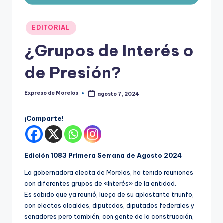
o
r
Publicado
EDITORIAL
el
en
¿Grupos de Interés o
o
s
de Presión?
Expreso de Morelos
agosto 7, 2024
Publicado
por
¡Comparte!
Edición 1083 Primera Semana de Agosto 2024
La gobernadora electa de Morelos, ha tenido reuniones
con diferentes grupos de «Interés» de la entidad.
Es sabido que ya reunió, luego de su aplastante triunfo,
con electos alcaldes, diputados, diputados federales y
senadores pero también, con gente de la construcción,