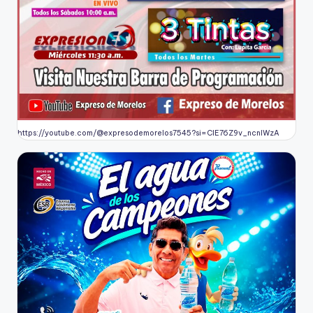
https://youtube.com/@expresodemorelos7545?si=CIE76Z9v_ncnlWzA