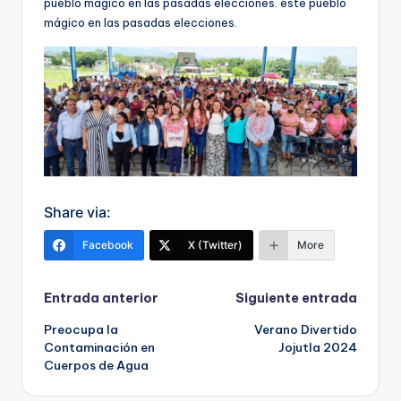
pueblo mágico en las pasadas elecciones. este pueblo
mágico en las pasadas elecciones.
Share via:
Facebook
X (Twitter)
More
Navegación
Entrada anterior
Siguiente entrada
Preocupa la
Verano Divertido
de
Contaminación en
Jojutla 2024
Cuerpos de Agua
entradas