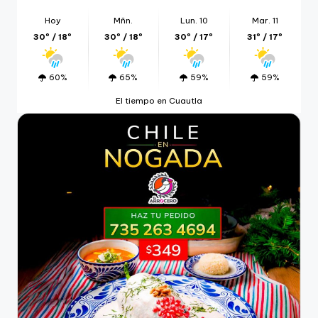
Hoy
Mñn.
Lun. 10
Mar. 11
30º / 18º
30º / 18º
30º / 17º
31º / 17º
60%
65%
59%
59%
El tiempo en Cuautla