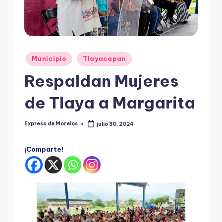
o
r
el
o
Publicado
Municipio
Tlayacapan
s
en
Respaldan Mujeres
de Tlaya a Margarita
Expreso de Morelos
julio 30, 2024
Publicado
por
¡Comparte!