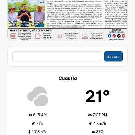
Buscar
Buscar
Cuautla
21º
6:15 AM
7:07 PM
71%
4 km/h
1018 hPa
87%