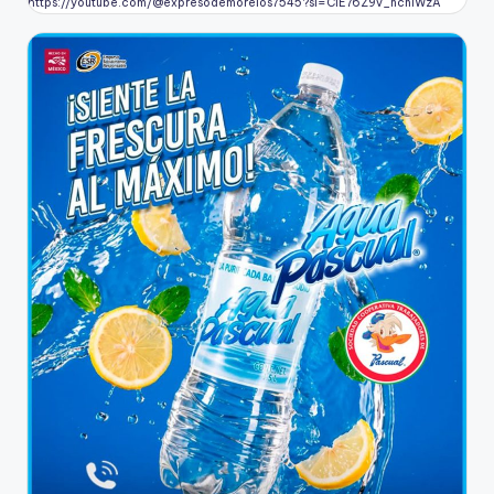
https://youtube.com/@expresodemorelos7545?si=CIE76Z9v_ncnlWzA