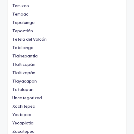
Temixco
Temoac
Tepalcingo
Tepoztlán
Tetela del Volcán
Tetelcingo
Tlalnepantla
Tlaltizapán
Tlaltizapán
Tlayacapan
Totolapan
Uncategorized
Xochitepec
Yautepec
Yecapixtla
Zacatepec