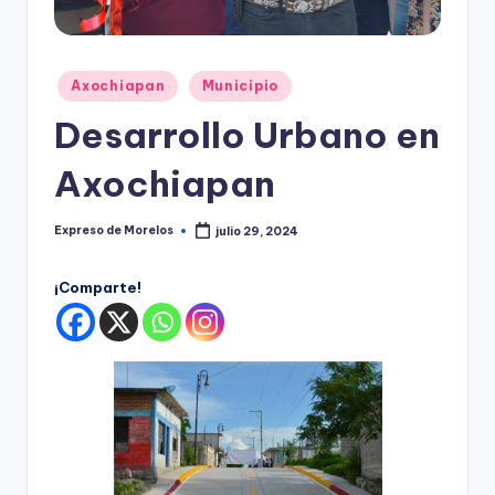
o
r
el
Publicado
Axochiapan
Municipio
en
o
Desarrollo Urbano en
s
Axochiapan
Expreso de Morelos
julio 29, 2024
Publicado
por
¡Comparte!