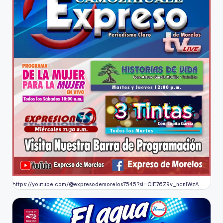
https://youtube.com/@expresodemorelos7545?si=CIE76Z9v_ncnlWzA