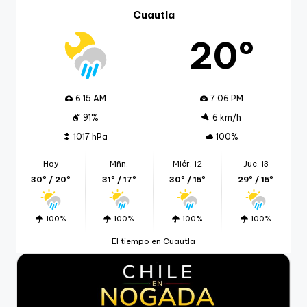
Cuautla
20º
6:15 AM
7:06 PM
91%
6 km/h
1017 hPa
100%
Hoy
Mñn.
Miér. 12
Jue. 13
30º / 20º
31º / 17º
30º / 15º
29º / 15º
100%
100%
100%
100%
El tiempo en Cuautla