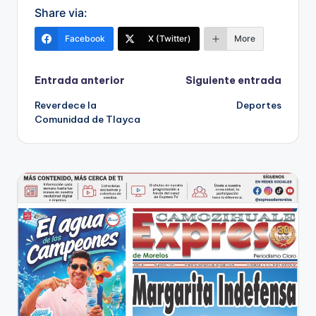
Share via:
Facebook
X (Twitter)
More
Navegación
Entrada anterior
Siguiente entrada
Reverdece la
Deportes
de
Comunidad de Tlayca
entradas