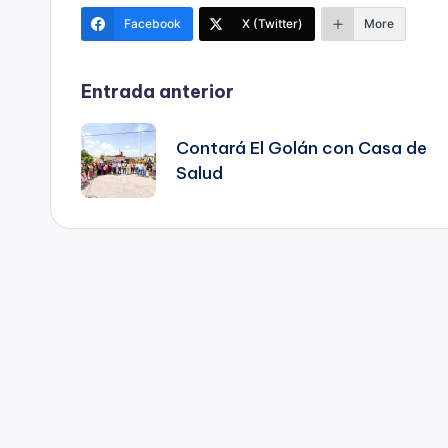
Facebook
X (Twitter)
More
Navegación
Entrada anterior
de
Contará El Golán con Casa de
Salud
entradas