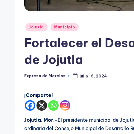
s
Publicado
Jojutla
Municipio
en
Fortalecer el Des
de Jojutla
Expreso de Morelos
julio 16, 2024
Publicado
por
¡Comparte!
Jojutla, Mor.-
El presidente municipal de Jojut
ordinaria del Consejo Municipal de Desarrollo