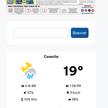
Buscar
Buscar
Cuautla
19º
6:14 AM
7:08 PM
92%
11 km/h
1016 hPa
98%