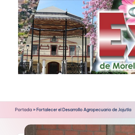
Saltar
al
contenido
E
x
p
Portada
»
Fortalecer el Desarrollo Agropecuario de Jojutla
r
e