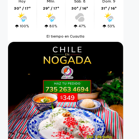
Hoy
Mñn.
Sáb. 8
Dom. 9
30º / 17º
29º / 17º
30º / 16º
31º / 16º
100%
80%
47%
53%
El tiempo en Cuautla