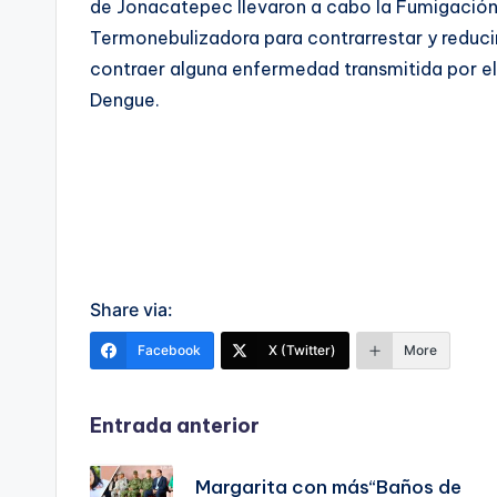
de Jonacatepec llevaron a cabo la Fumigació
Termonebulizadora para contrarrestar y reducir
contraer alguna enfermedad transmitida por e
Dengue.
Share via:
Facebook
X (Twitter)
More
Navegación
Entrada anterior
de
Margarita con más“Baños de