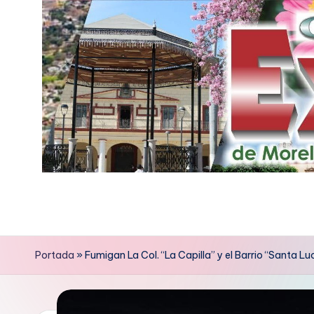
Saltar
al
contenido
E
x
p
Portada
»
Fumigan La Col. “La Capilla” y el Barrio “Santa 
r
e