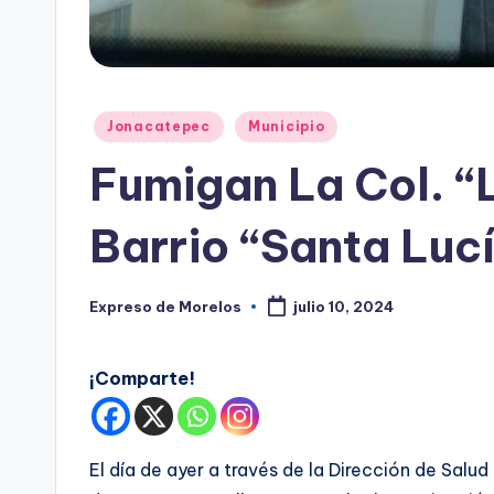
Publicado
Jonacatepec
Municipio
en
Fumigan La Col. “L
Barrio “Santa Luc
Expreso de Morelos
julio 10, 2024
Publicado
por
¡Comparte!
El día de ayer a través de la Dirección de Salu