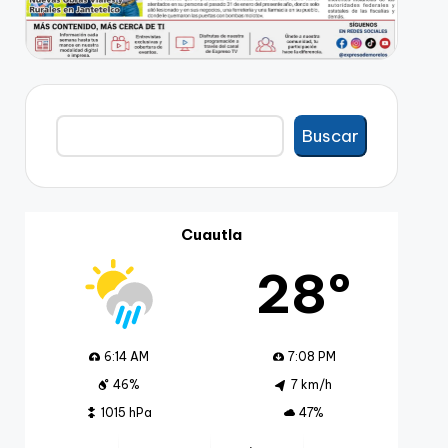
Buscar
Buscar
Cuautla
28º
6:14 AM
7:08 PM
46%
7 km/h
1015 hPa
47%