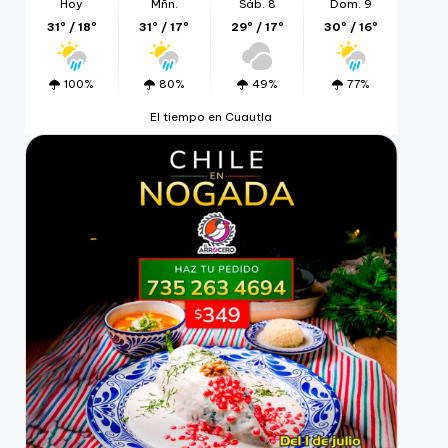
Hoy
Mñn.
Sáb. 8
Dom. 9
31º / 18º
31º / 17º
29º / 17º
30º / 16º
100%
80%
49%
77%
El tiempo en Cuautla