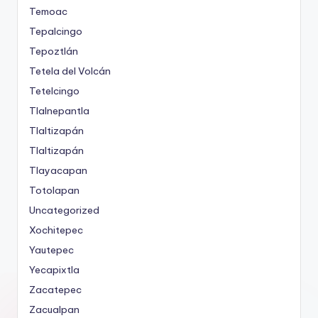
Temoac
Tepalcingo
Tepoztlán
Tetela del Volcán
Tetelcingo
Tlalnepantla
Tlaltizapán
Tlaltizapán
Tlayacapan
Totolapan
Uncategorized
Xochitepec
Yautepec
Yecapixtla
Zacatepec
Zacualpan