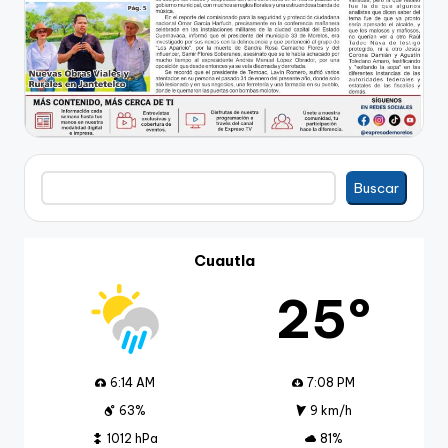
Buscar
Buscar
Cuautla
25º
6:14 AM
7:08 PM
63%
9 km/h
1012 hPa
81%