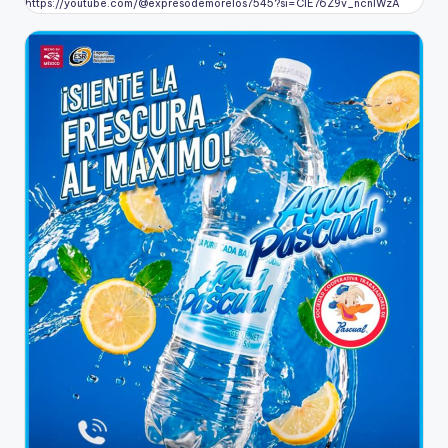
https://youtube.com/@expresodemorelos7545?si=CIE76Z9v_ncnlWzA