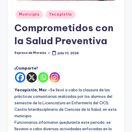
o
r
Publicado
Municipio
Yecapixtla
el
en
Comprometidos con
o
la Salud Preventiva
s
Expreso de Morelos
julio 10, 2024
Publicado
por
¡Comparte!
Yecapixtla, Mor.-
Se llevó a cabo la clausura de las
prácticas comunitarias realizadas por los alumnos del
semestre de la Licenciatura en Enfermería del CICS,
Centro Interdisciplinario de Ciencias de la Salud, en este
municipio.
Funcionarios informaron quedurante este periodo, se
llevaron a cabo diversas actividades enfocadas en la