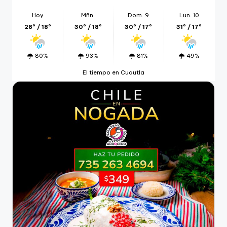
Hoy
Mñn.
Dom. 9
Lun. 10
28º / 18º
30º / 18º
30º / 17º
31º / 17º
80%
93%
81%
49%
El tiempo en Cuautla