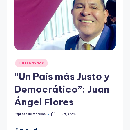
o
r
el
o
s
Publicado
Cuernavaca
en
“Un País más Justo y
Democrático”: Juan
Ángel Flores
Expreso de Morelos
julio 2, 2024
Publicado
por
¡Comparte!