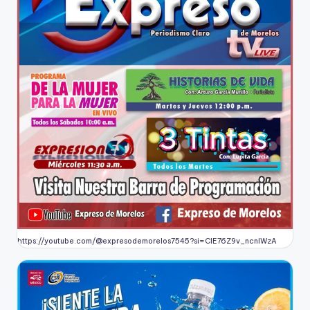
https://youtube.com/@expresodemorelos7545?si=CIE76Z9v_ncnlWzA