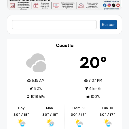
Buscar
Buscar
Cuautla
20º
6:15 AM
7:07 PM
82%
4 km/h
1018 hPa
100%
Hoy
Mñn.
Dom. 9
Lun. 10
30º / 18º
30º / 18º
30º / 17º
30º / 17º