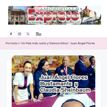
Saltar
al
contenido
E
Facebook
Instagram
Twitter
x
p
Portada
»
“Un País más Justo y Democrático”: Juan Ángel Flores
r
e
s
o
d
e
M