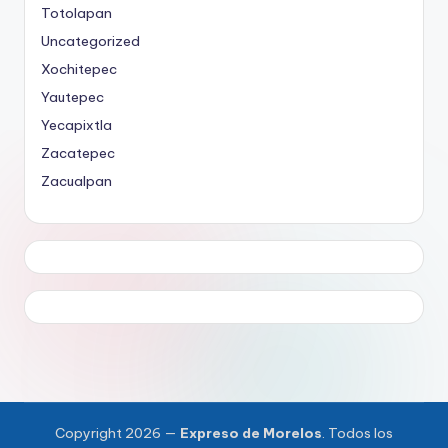
Totolapan
Uncategorized
Xochitepec
Yautepec
Yecapixtla
Zacatepec
Zacualpan
Copyright 2026 —
Expreso de Morelos
. Todos los