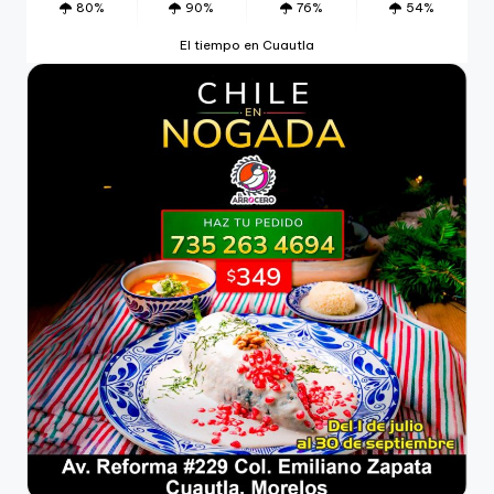
80%
90%
76%
54%
El tiempo en Cuautla